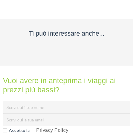
nessuno
ti
dara
mai...
Ti può interessare anche...
Privacy
Policy
(Rispettiamo
la tua
privacy)
Vuoi avere in anteprima i viaggi ai
prezzi più bassi?
Accetto la
Privacy Policy