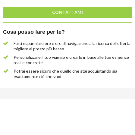
CONTATTAMI
Cosa posso fare per te?
Farti risparmiare ore e ore di navigazione alla ricerca dell'offerta
migliore al prezzo più basso
Lascia
Personalizzare il tuo viaggio e crearlo in base alle tue esigenze
qui
reali e concrete
la
Potrai essere sicuro che quello che stai acquistando sia
tua
esattamente ciò che vuoi
email
e
ti
invieremo
gratuitamente
6
suggerimenti
che